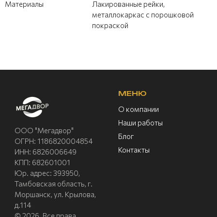
Материалы
Лакированные рейки,
металлокаркас с порошковой
покраской
МЕНЮ
О компании
Наши работы
ООО "Мегадвор"
Блог
ОГРН: 1186820004854
Контакты
ИНН: 6826006649
КПП: 682601001
Юр. адрес: 393950,
Тамбовская область, г.
Моршанск, ул. Крылова,
д.114
© 2026. Все права