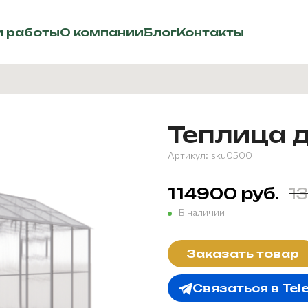
 работы
О компании
Блог
Контакты
Теплица д
Артикул:
sku0500
114900 руб.
1
В наличии
Заказать товар
Связаться в Tel