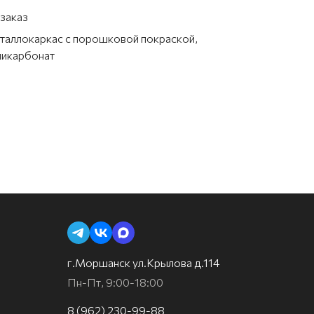
заказ
таллокаркас с порошковой покраской,
ликарбонат
г.Моршанск ул.Крылова д.114
Пн-Пт, 9:00-18:00
8 (962) 230-99-88