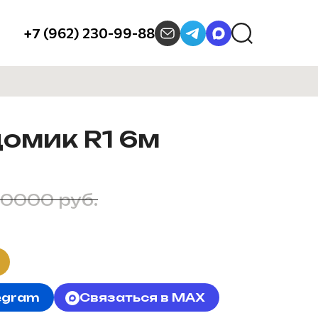
+7 (962) 230-99-88
омик R1 6м
30000 руб.
egram
Связаться в MAX