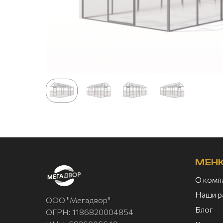
МЕН
О комп
Наши р
ООО "Мегадвор"
Блог
ОГРН: 1186820004854