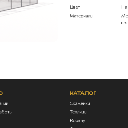
Цвет
На 
Материалы
Ме
по
Ю
КАТАЛОГ
ании
Скамейки
аботы
Теплицы
Воркаут