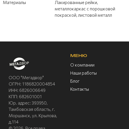
Материалы
Лакированные рейки,
металлокаркас с порошковой
покраской, листовой металл
МЕНЮ
О компании
Наши работы
ООО "Мегадвор"
Блог
ОГРН: 1186820004854
Контакты
ИНН: 6826006649
КПП: 682601001
Юр. адрес: 393950,
Тамбовская область, г.
Моршанск, ул. Крылова,
д.114
© 2026. Все права