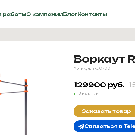
 работы
О компании
Блог
Контакты
Воркаут R
Артикул:
sku0700
129900 руб.
1
В наличии
Заказать товар
Связаться в Tel