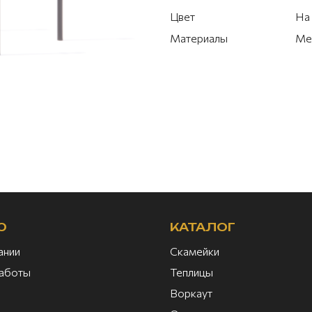
Цвет
На 
Материалы
Ме
Ю
КАТАЛОГ
ании
Скамейки
аботы
Теплицы
Воркаут