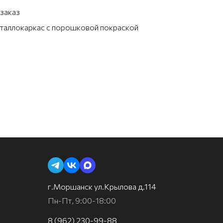
заказ
таллокаркас с порошковой покраской
г.Моршанск ул.Крылова д.114
Пн-Пт, 9:00-18:00
8 (962) 230-99-88