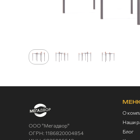
МЕН
О комп
Наши р
ООО "Мегадвор"
Блог
ОГРН: 1186820004854