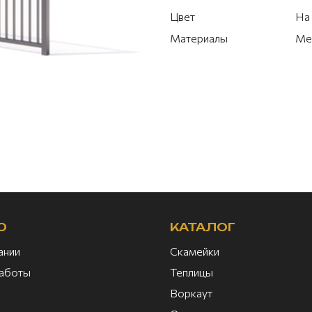
Цвет
На 
Материалы
Ме
Ю
КАТАЛОГ
ании
Скамейки
аботы
Теплицы
Воркаут