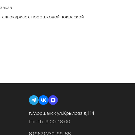
заказ
таллокаркас с порошковой покраской
г.Моршанск ул.Крылова д.114
Пн-Пт, 9:00-18:00
8 (962) 230-99-88