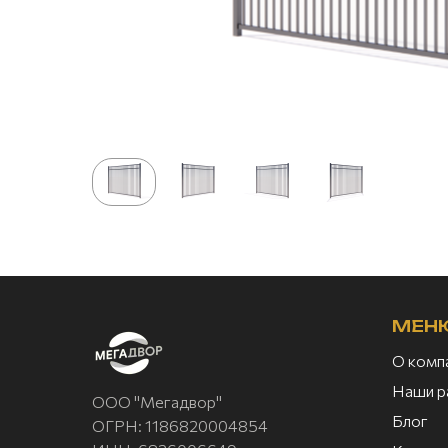
МЕН
О комп
Наши р
ООО "Мегадвор"
Блог
ОГРН: 1186820004854